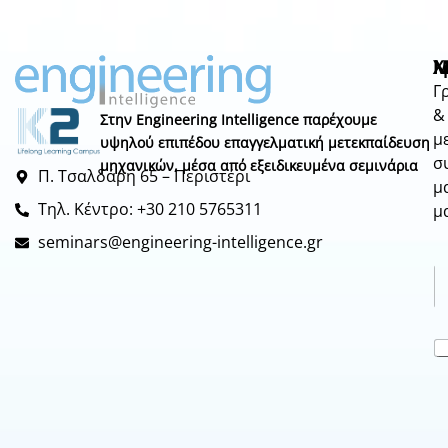
Μ
Χ
N
Γ
&
Στην Engineering Intelligence παρέχουμε
μ
υψηλού επιπέδου επαγγελματική μετεκπαίδευση
σ
μηχανικών, μέσα από εξειδικευμένα σεμινάρια
Π. Τσαλδάρη 65 – Περιστέρι
μ
Τηλ. Κέντρο: +30 210 5765311
μ
seminars@engineering-intelligence.gr