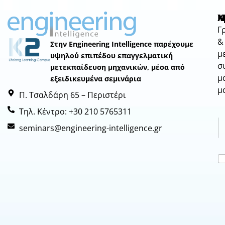
Μ
Χ
N
Γ
&
Στην Engineering Intelligence παρέχουμε
μ
υψηλού επιπέδου επαγγελματική
σ
μετεκπαίδευση μηχανικών, μέσα από
μ
εξειδικευμένα σεμινάρια
μ
Π. Τσαλδάρη 65 – Περιστέρι
Τηλ. Κέντρο: +30 210 5765311
seminars@engineering-intelligence.gr