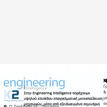
Μ
Χ
N
Γ
&
Στην Engineering Intelligence παρέχουμε
μ
υψηλού επιπέδου επαγγελματική μετεκπαίδευση
σ
μηχανικών, μέσα από εξειδικευμένα σεμινάρια
Π. Τσαλδάρη 65 – Περιστέρι