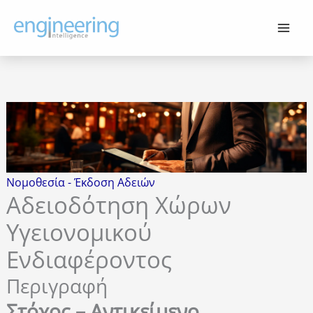
Μετάβαση
στο
περιεχόμενο
Νομοθεσία - Έκδοση Αδειών
Αδειοδότηση Χώρων
Υγειονομικού
Ενδιαφέροντος
Περιγραφή
Στόχος – Αντικείμενο