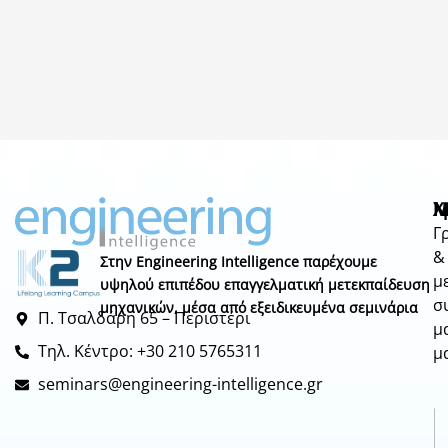
Μ
Χ
N
Γ
&
Στην Engineering Intelligence παρέχουμε
μ
υψηλού επιπέδου επαγγελματική μετεκπαίδευση
σ
μηχανικών, μέσα από εξειδικευμένα σεμινάρια
Π. Τσαλδάρη 65 – Περιστέρι
μ
Τηλ. Κέντρο: +30 210 5765311
μ
seminars@engineering-intelligence.gr