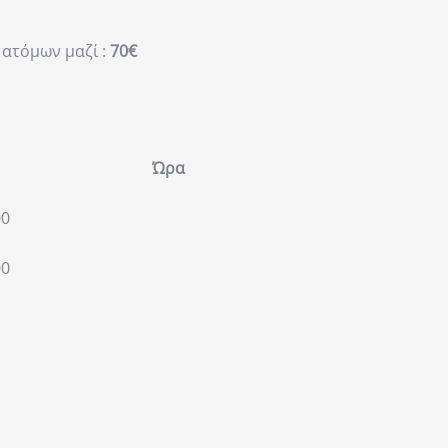
 ατόμων μαζί :
70€
Ώρα
00
00