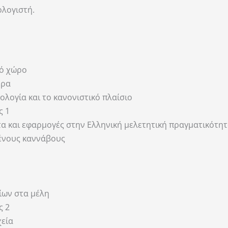
ολογιστή.
κό χώρο
ερα
ρολογία και το κανονιστικό πλαίσιο
ς 1
τα και εφαρμογές στην Ελληνική μελετητική πραγματικότη
ένους καννάβους
ίων στα μέλη
ς 2
χεία