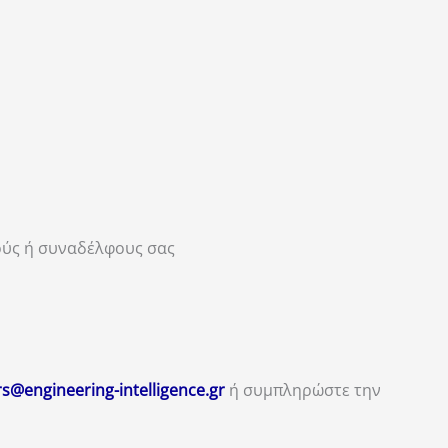
τούς ή συναδέλφους σας
s@engineering-intelligence.gr
ή συμπληρώστε την