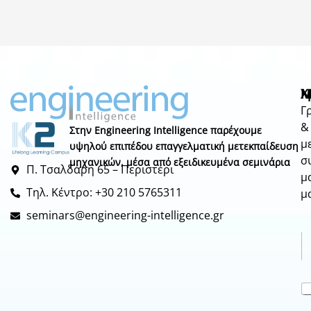
Μ
Χ
N
Γ
&
Στην Engineering Intelligence παρέχουμε
μ
υψηλού επιπέδου επαγγελματική μετεκπαίδευση
σ
μηχανικών, μέσα από εξειδικευμένα σεμινάρια
Π. Τσαλδάρη 65 – Περιστέρι
μ
Τηλ. Κέντρο: +30 210 5765311
μ
seminars@engineering-intelligence.gr